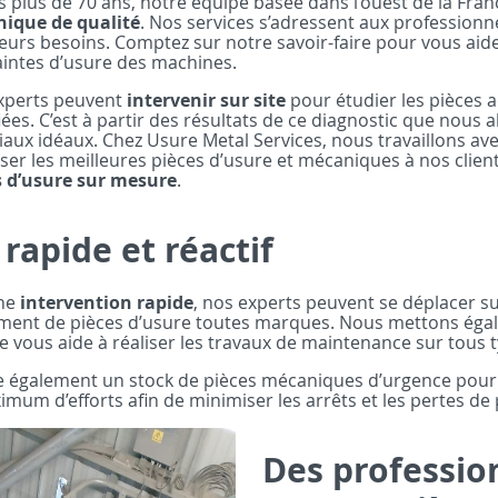
 plus de 70 ans, notre équipe basée dans l’ouest de la Fran
ique de qualité
. Nos services s’adressent aux professionn
eurs besoins. Comptez sur notre savoir-faire pour vous aid
intes d’usure des machines.
xperts peuvent
intervenir sur site
pour étudier les pièces a
ées. C’est à partir des résultats de ce diagnostic que nous a
aux idéaux. Chez Usure Metal Services, nous travaillons a
er les meilleures pièces d’usure et mécaniques à nos clie
s d’usure sur mesure
.
rapide et réactif
une
intervention rapide
, nos experts peuvent se déplacer su
cement de pièces d’usure toutes marques. Nous mettons ég
ère vous aide à réaliser les travaux de maintenance sur tous
de également un stock de pièces mécaniques d’urgence pour
mum d’efforts afin de minimiser les arrêts et les pertes de
Des professio